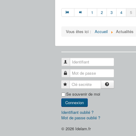
1
2
3
4
5
Vous êtes ici :
Accueil
Actualités
Identifiant
Mot de passe
Clé secrète
Se souvenir de moi
Connexion
Identifiant oublié ?
Mot de passe oublié ?
© 2026 Idelam.fr