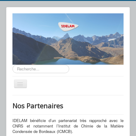
Rechercher
Basculer
la
navigation
IDELAM
Nos Partenaires
Notre Technologie
Applications
IDELAM bénéficie d’un partenariat très rapproché avec le
CNRS et notamment l’Institut de Chimie de la Matière
Actualités
Condensée de Bordeaux (ICMCB).