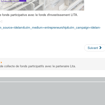
fonds participative avec le fonds d'investissement LITA.
 :
lam?utm_source=idelam&utm_medium=entrepreneurship&utm_campaign=idelam-
Suivant
ollecte de fonds participatifs avec le partenaire Lita.