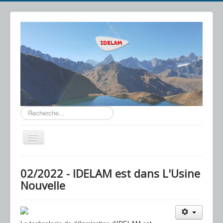
Rechercher
Basculer
la
navigation
IDELAM
02/2022 - IDELAM est dans L'Usine
Notre Technologie
Nouvelle
Applications
Actualités