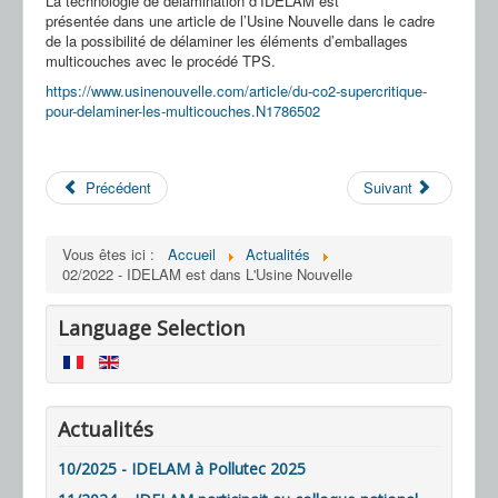
La technologie de délamination d’IDELAM est
Nos Partenaires
présentée dans une article de l’Usine Nouvelle dans le cadre
de la possibilité de délaminer les éléments d’emballages
Nous Contacter
multicouches avec le procédé TPS.
https://www.usinenouvelle.com/article/du-co2-supercritique-
FAQ
pour-delaminer-les-multicouches.N1786502
Précédent
Suivant
Vous êtes ici :
Accueil
Actualités
02/2022 - IDELAM est dans L'Usine Nouvelle
Language Selection
Actualités
10/2025 - IDELAM à Pollutec 2025