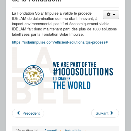
Nos Partenaires
La Fondation Solar Impulse a validé le procédé
Nous Contacter
IDELAM de délamination comme étant innovant, à
impact environnemental positif et économiquement viable.
FAQ
IDELAM fait donc maintenant parti des plus de 1000 solutions
labellisées par la Fondation Solar Impulse.
https://solarimpulse.com/efficient-solutions/tps-process#
Précédent
Suivant
Vous êtes ici :
Accueil
Actualités