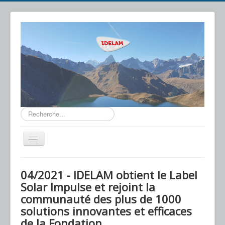
Rechercher
Basculer
la
navigation
IDELAM
04/2021 - IDELAM obtient le Label
Notre Technologie
Solar Impulse et rejoint la
communauté des plus de 1000
Applications
solutions innovantes et efficaces
Actualités
de la Fondation.