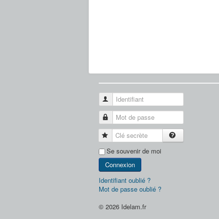
Identifiant
Mot de passe
Clé secrète
Se souvenir de moi
Connexion
Identifiant oublié ?
Mot de passe oublié ?
© 2026 Idelam.fr